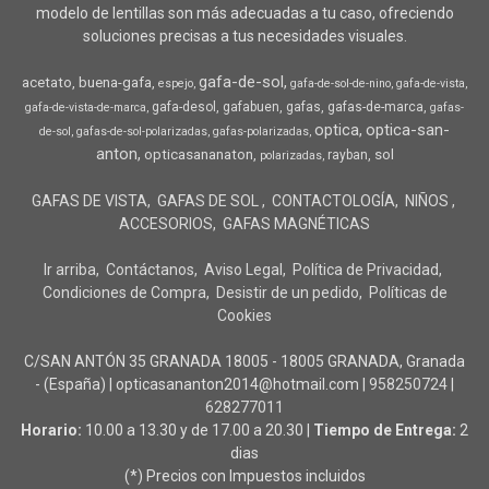
modelo de lentillas son más adecuadas a tu caso, ofreciendo
soluciones precisas a tus necesidades visuales.
gafa-de-sol
acetato
buena-gafa
espejo
gafa-de-sol-de-nino
gafa-de-vista
gafa-desol
gafabuen
gafas
gafas-de-marca
gafa-de-vista-de-marca
gafas-
optica
optica-san-
de-sol
gafas-de-sol-polarizadas
gafas-polarizadas
anton
opticasananaton
sol
rayban
polarizadas
GAFAS DE VISTA
GAFAS DE SOL
CONTACTOLOGÍA
NIÑOS
ACCESORIOS
GAFAS MAGNÉTICAS
Ir arriba
Contáctanos
Aviso Legal
Política de Privacidad
Condiciones de Compra
Desistir de un pedido
Políticas de
Cookies
C/SAN ANTÓN 35 GRANADA 18005 - 18005 GRANADA, Granada
- (España) | opticasananton2014@hotmail.com |
958250724
|
628277011
Horario:
10.00 a 13.30 y de 17.00 a 20.30 |
Tiempo de Entrega:
2
dias
(*) Precios con Impuestos incluidos