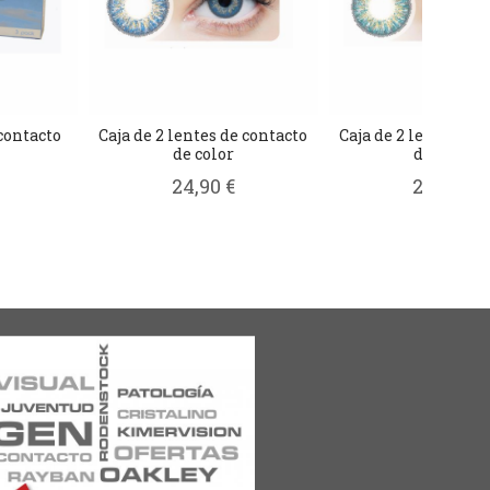
 contacto
Caja de 2 lentes de contacto
Caja de 2 lentes de 
de color
de color
24,90 €
24,90 €