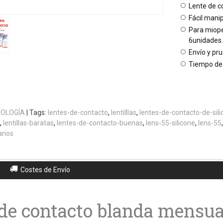
Lente de co
Fácil manip
Para miope
6unidades.
Envío y pr
Tiempo de 
OLOGÍA
|
Tags:
lentes-de-contacto
lentilllas
lentes-de-contacto-de-sili
lentillas-baratas
lentes-de-contacto-buenas
lens-55-silicone
lens-55
rios
Costes de Envío
de contacto blanda mensua