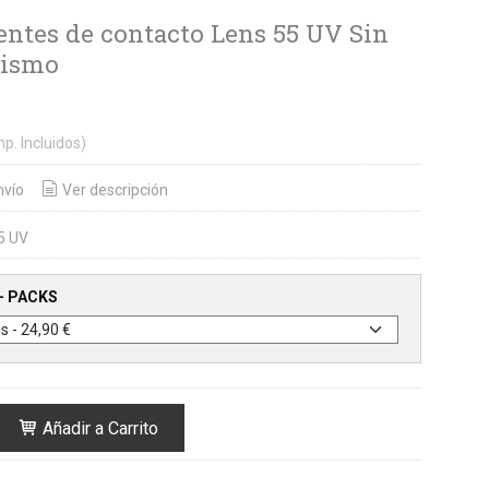
lentes de contacto Lens 55 UV Sin
tismo
mp. Incluidos)
nvío
Ver descripción
5 UV
- PACKS
Añadir a Carrito