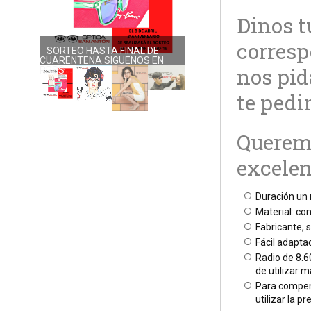
Dinos t
corresp
NUEVA COLECCIÓN DOLORES
PROMESAS
nos pid
te pedi
Queremo
excelen
Duración un 
Material: co
Fabricante, s
Fácil adapta
Radio de 8.6
de utilizar m
Para compen
utilizar la pr