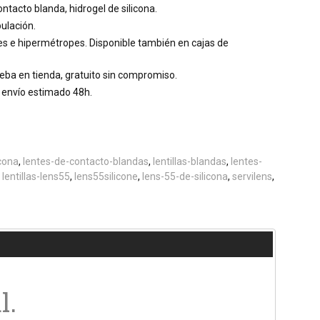
ntacto blanda, hidrogel de silicona.
ulación.
s e hipermétropes. Disponible también en cajas de
ueba en tienda, gratuito sin compromiso.
envío estimado 48h.
cona
lentes-de-contacto-blandas
lentillas-blandas
lentes-
lentillas-lens55
lens55silicone
lens-55-de-silicona
servilens
l.