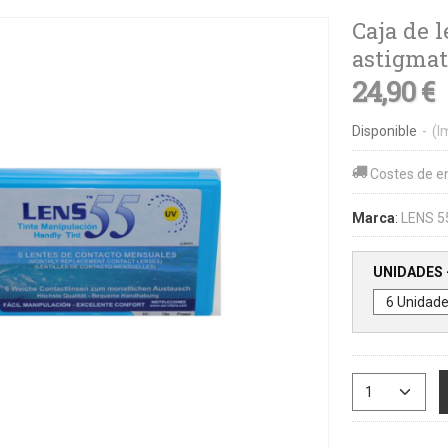
Caja de 
astigma
24,90 €
Disponible
-
(I
Costes de e
Marca
:
LENS 5
UNIDADES 