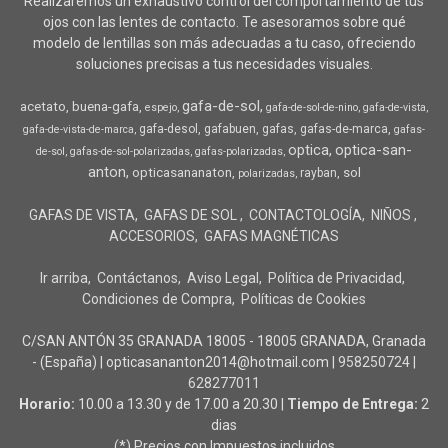
Realizaremos un exhaustivo control del comportamiento de tus
ojos con las lentes de contacto. Te asesoramos sobre qué
modelo de lentillas son más adecuadas a tu caso, ofreciendo
soluciones precisas a tus necesidades visuales.
gafa-de-sol
acetato
buena-gafa
espejo
gafa-de-sol-de-nino
gafa-de-vista
gafa-desol
gafabuen
gafas
gafas-de-marca
gafa-de-vista-de-marca
gafas-
optica
optica-san-
de-sol
gafas-de-sol-polarizadas
gafas-polarizadas
anton
opticasananaton
sol
rayban
polarizadas
GAFAS DE VISTA
GAFAS DE SOL
CONTACTOLOGÍA
NIÑOS
ACCESORIOS
GAFAS MAGNÉTICAS
Ir arriba
Contáctanos
Aviso Legal
Política de Privacidad
Condiciones de Compra
Políticas de Cookies
C/SAN ANTÓN 35 GRANADA 18005 - 18005 GRANADA, Granada
- (España) | opticasananton2014@hotmail.com |
958250724
|
628277011
Horario:
10.00 a 13.30 y de 17.00 a 20.30 |
Tiempo de Entrega:
2
dias
(*) Precios con Impuestos incluidos