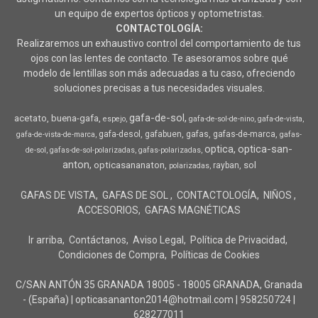
un equipo de expertos ópticos y optometristas.
CONTACTOLOGÍA:
Realizaremos un exhaustivo control del comportamiento de tus
ojos con las lentes de contacto. Te asesoramos sobre qué
modelo de lentillas son más adecuadas a tu caso, ofreciendo
soluciones precisas a tus necesidades visuales.
gafa-de-sol
acetato
buena-gafa
espejo
gafa-de-sol-de-nino
gafa-de-vista
gafa-desol
gafabuen
gafas
gafas-de-marca
gafa-de-vista-de-marca
gafas-
optica
optica-san-
de-sol
gafas-de-sol-polarizadas
gafas-polarizadas
anton
opticasananaton
sol
rayban
polarizadas
GAFAS DE VISTA
GAFAS DE SOL
CONTACTOLOGÍA
NIÑOS
ACCESORIOS
GAFAS MAGNÉTICAS
Ir arriba
Contáctanos
Aviso Legal
Política de Privacidad
Condiciones de Compra
Políticas de Cookies
C/SAN ANTÓN 35 GRANADA 18005 - 18005 GRANADA, Granada
- (España) | opticasananton2014@hotmail.com |
958250724
|
628277011