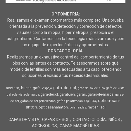
OPTOMETRÍA:
Realizamos el examen optométrico más completo. Una prueba
orientada a la prevención, detección y corrección de defectos
visuales como la miopía, hipermetropía, presbicia o el
astigmatismo. Contamos con la tecnología más avanzada y con
un equipo de expertos ópticos y optometristas.
CONTACTOLOGÍA:
Realizaremos un exhaustivo control del comportamiento de tus
ojos con las lentes de contacto. Te asesoramos sobre qué
modelo de lentillas son más adecuadas a tu caso, ofreciendo
soluciones precisas a tus necesidades visuales.
gafa-de-sol
acetato
buena-gafa
espejo
gafa-de-sol-de-nino
gafa-de-vista
gafa-desol
gafabuen
gafas
gafas-de-marca
gafa-de-vista-de-marca
gafas-
optica
optica-san-
de-sol
gafas-de-sol-polarizadas
gafas-polarizadas
anton
opticasananaton
sol
rayban
polarizadas
GAFAS DE VISTA
GAFAS DE SOL
CONTACTOLOGÍA
NIÑOS
ACCESORIOS
GAFAS MAGNÉTICAS