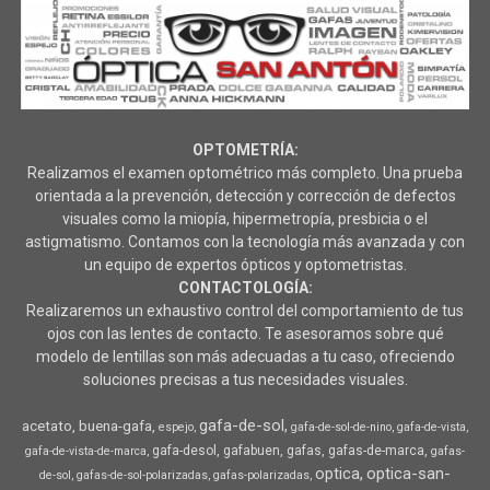
OPTOMETRÍA:
Realizamos el examen optométrico más completo. Una prueba
orientada a la prevención, detección y corrección de defectos
visuales como la miopía, hipermetropía, presbicia o el
astigmatismo. Contamos con la tecnología más avanzada y con
un equipo de expertos ópticos y optometristas.
CONTACTOLOGÍA:
Realizaremos un exhaustivo control del comportamiento de tus
ojos con las lentes de contacto. Te asesoramos sobre qué
modelo de lentillas son más adecuadas a tu caso, ofreciendo
soluciones precisas a tus necesidades visuales.
gafa-de-sol
acetato
buena-gafa
espejo
gafa-de-sol-de-nino
gafa-de-vista
gafa-desol
gafabuen
gafas
gafas-de-marca
gafa-de-vista-de-marca
gafas-
optica
optica-san-
de-sol
gafas-de-sol-polarizadas
gafas-polarizadas