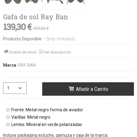
Gafa de sol Ray Ban
139,30 €
199,00 €
Producto Disponible
-
(Imp. Incluidos)
Costes de envío
Ver descripción
Marca
:
RAY BAN
Añadir a Carrito
Frente: Metal negro forma de aviador
Varillas: Metal negro
Lentes: Mineral en verde polarizadas
Incluye packaging estuche, gamuza y caja de la marca.