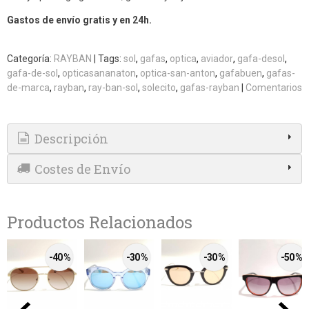
Gastos de envío gratis y en 24h.
Categoría:
RAYBAN
|
Tags:
sol
gafas
optica
aviador
gafa-desol
gafa-de-sol
opticasananaton
optica-san-anton
gafabuen
gafas-
de-marca
rayban
ray-ban-sol
solecito
gafas-rayban
|
Comentarios
Descripción
Costes de Envío
Productos Relacionados
-40 %
-30 %
-30 %
-50 %