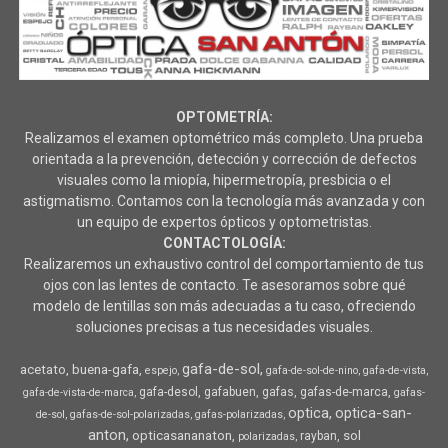
OPTOMETRÍA:
Realizamos el examen optométrico más completo. Una prueba
orientada a la prevención, detección y corrección de defectos
visuales como la miopía, hipermetropía, presbicia o el
astigmatismo. Contamos con la tecnología más avanzada y con
un equipo de expertos ópticos y optometristas.
CONTACTOLOGÍA:
Realizaremos un exhaustivo control del comportamiento de tus
ojos con las lentes de contacto. Te asesoramos sobre qué
modelo de lentillas son más adecuadas a tu caso, ofreciendo
soluciones precisas a tus necesidades visuales.
gafa-de-sol
acetato
buena-gafa
espejo
gafa-de-sol-de-nino
gafa-de-vista
gafa-desol
gafabuen
gafas
gafas-de-marca
gafa-de-vista-de-marca
gafas-
optica
optica-san-
de-sol
gafas-de-sol-polarizadas
gafas-polarizadas
anton
opticasananaton
sol
rayban
polarizadas