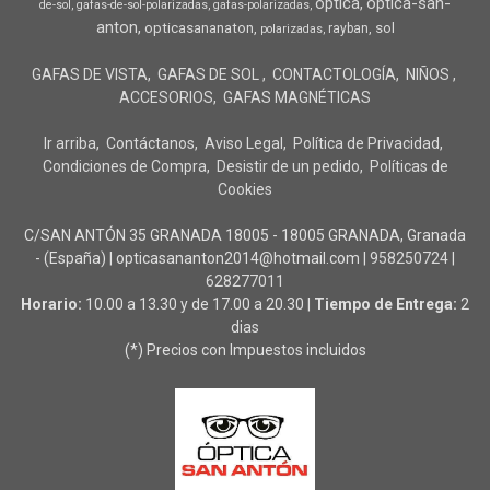
optica
optica-san-
de-sol
gafas-de-sol-polarizadas
gafas-polarizadas
anton
opticasananaton
sol
rayban
polarizadas
GAFAS DE VISTA
GAFAS DE SOL
CONTACTOLOGÍA
NIÑOS
ACCESORIOS
GAFAS MAGNÉTICAS
Ir arriba
Contáctanos
Aviso Legal
Política de Privacidad
Condiciones de Compra
Desistir de un pedido
Políticas de
Cookies
C/SAN ANTÓN 35 GRANADA 18005 - 18005 GRANADA, Granada
- (España) | opticasananton2014@hotmail.com |
958250724
|
628277011
Horario:
10.00 a 13.30 y de 17.00 a 20.30 |
Tiempo de Entrega:
2
dias
(*) Precios con Impuestos incluidos