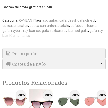
Gastos de envío gratis y en 24h.
Categoría:
RAYBAN
|
Tags:
sol
gafas
gafa-desol
gafa-de-sol
opticasananaton
optica-san-anton
acetato
gafabuen
buena-
gafa
rayban
ray-ban-sol
gafa-rayban
ray-ban-sol-gafa
gafa-ray-
ban
|
Comentarios
Descripción
Costes de Envío
Productos Relacionados
-30 %
-50 %
-30 %
-30 %