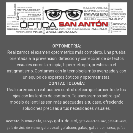
OPTOMETRÍA:
Realizamos el examen optométrico más completo. Una prueba
orientada a la prevención, detección y corrección de defectos
visuales como la miopía, hipermetropía, presbicia o el
astigmatismo. Contamos con la tecnología más avanzada y con
un equipo de expertos ópticos y optometristas.
CONTACTOLOGÍA:
Realizaremos un exhaustivo control del comportamiento de tus
ojos con las lentes de contacto. Te asesoramos sobre qué
modelo de lentillas son más adecuadas a tu caso, ofreciendo
soluciones precisas a tus necesidades visuales.
gafa-de-sol
acetato
buena-gafa
espejo
gafa-de-sol-de-nino
gafa-de-vista
gafa-desol
gafabuen
gafas
gafas-de-marca
gafa-de-vista-de-marca
gafas-