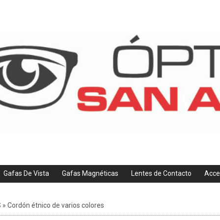
Gafas De Vista
Gafas Magnéticas
Lentes de Contacto
Acce
S
»
Cordón étnico de varios colores