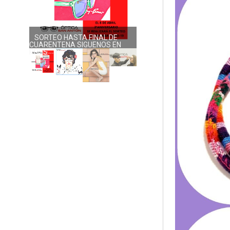
SORTEO HASTA FINAL DE
NUEVA COLECCIÓN DOLORES
CUARENTENA SIGUENOS EN
PROMESAS
RRSS