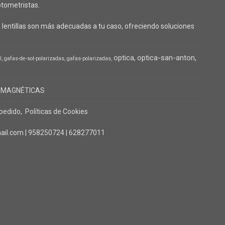
tometristas.
lentillas son más adecuadas a tu caso, ofreciendo soluciones
optica
optica-san-anton
l
gafas-de-sol-polarizadas
gafas-polarizadas
 MAGNÉTICAS
 pedido
Políticas de Cookies
il.com |
958250724
|
628277011