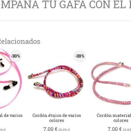
MPAÑA TU GAFA CON EL
Relacionados
-30 %
-30 %
l de varios
Cordón étnico de varios
Cordón material
colores
colores
7,00 €
7,00 €
00 €
10,00 €
10,00