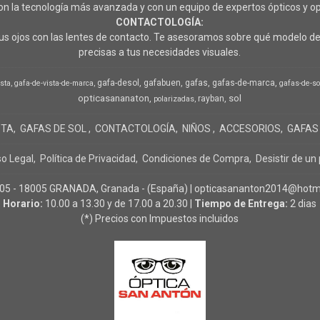
 la tecnología más avanzada y con un equipo de expertos ópticos y op
CONTACTOLOGÍA:
s ojos con las lentes de contacto. Te asesoramos sobre qué modelo de 
precisas a tus necesidades visuales.
gafa-desol
gafabuen
gafas
gafas-de-marca
ista
gafa-de-vista-de-marca
gafas-de-so
opticasananaton
sol
rayban
polarizadas
STA
GAFAS DE SOL
CONTACTOLOGÍA
NIÑOS
ACCESORIOS
GAFAS
so Legal
Política de Privacidad
Condiciones de Compra
Desistir de un
- 18005 GRANADA, Granada - (España) | opticasananton2014@hotma
Horario:
10.00 a 13.30 y de 17.00 a 20.30 |
Tiempo de Entrega:
2 dias
(*) Precios con Impuestos incluidos