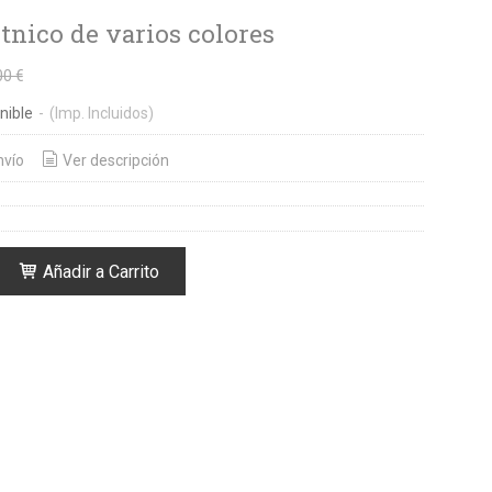
tnico de varios colores
00 €
nible
-
(Imp. Incluidos)
nvío
Ver descripción
Añadir a Carrito