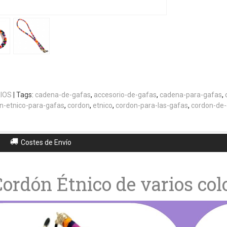
IOS
|
Tags:
cadena-de-gafas
accesorio-de-gafas
cadena-para-gafas
n-etnico-para-gafas
cordon
etnico
cordon-para-las-gafas
cordon-de-
Costes de Envío
Cordón Étnico de varios col