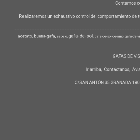
Contamos con
Realizaremos un exhaustivo control del comportamiento de tu
gafa-de-sol
acetato
buena-gafa
espejo
gafa-de-sol-de-nino
gafa-de-v
GAFAS DE VI
Ir arriba
Contáctanos
Avi
C/SAN ANTÓN 35 GRANADA 18005 