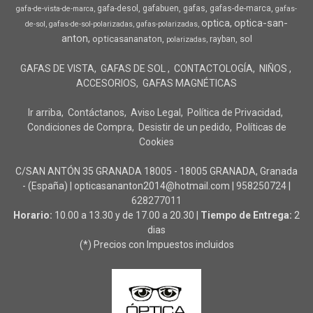
gafa-desol
gafabuen
gafas
gafas-de-marca
gafa-de-vista-de-marca
gafas-
optica
optica-san-
de-sol
gafas-de-sol-polarizadas
gafas-polarizadas
anton
opticasananaton
sol
rayban
polarizadas
GAFAS DE VISTA
GAFAS DE SOL
CONTACTOLOGÍA
NIÑOS
ACCESORIOS
GAFAS MAGNÉTICAS
Ir arriba
Contáctanos
Aviso Legal
Política de Privacidad
Condiciones de Compra
Desistir de un pedido
Políticas de
Cookies
C/SAN ANTÓN 35 GRANADA 18005 - 18005 GRANADA, Granada
- (España) | opticasananton2014@hotmail.com |
958250724
|
628277011
Horario:
10.00 a 13.30 y de 17.00 a 20.30 |
Tiempo de Entrega:
2
dias
(*) Precios con Impuestos incluidos