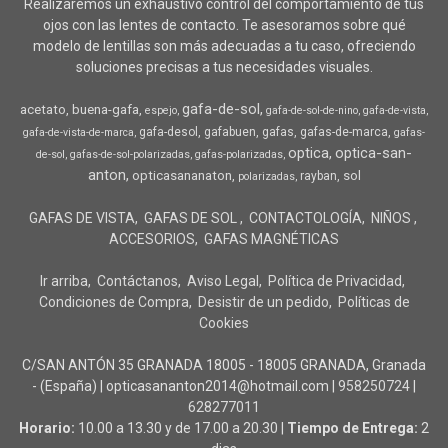
Realizaremos un exhaustivo control del comportamiento de tus
ojos con las lentes de contacto. Te asesoramos sobre qué
modelo de lentillas son más adecuadas a tu caso, ofreciendo
soluciones precisas a tus necesidades visuales.
gafa-de-sol
acetato
buena-gafa
espejo
gafa-de-sol-de-nino
gafa-de-vista
gafa-desol
gafabuen
gafas
gafas-de-marca
gafa-de-vista-de-marca
gafas-
optica
optica-san-
de-sol
gafas-de-sol-polarizadas
gafas-polarizadas
anton
opticasananaton
sol
rayban
polarizadas
GAFAS DE VISTA
GAFAS DE SOL
CONTACTOLOGÍA
NIÑOS
ACCESORIOS
GAFAS MAGNÉTICAS
Ir arriba
Contáctanos
Aviso Legal
Política de Privacidad
Condiciones de Compra
Desistir de un pedido
Políticas de
Cookies
C/SAN ANTÓN 35 GRANADA 18005 - 18005 GRANADA, Granada
- (España) | opticasananton2014@hotmail.com |
958250724
|
628277011
Horario:
10.00 a 13.30 y de 17.00 a 20.30 |
Tiempo de Entrega:
2