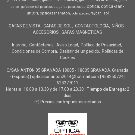
gafa-desol
gafabuen
gafas
gafas-de-marca
gafa-de-vista-de-marca
gafas-
optica
optica-san-
de-sol
gafas-de-sol-polarizadas
gafas-polarizadas
anton
opticasananaton
sol
rayban
polarizadas
GAFAS DE VISTA
GAFAS DE SOL
CONTACTOLOGÍA
NIÑOS
ACCESORIOS
GAFAS MAGNÉTICAS
Ir arriba
Contáctanos
Aviso Legal
Política de Privacidad
Condiciones de Compra
Desistir de un pedido
Políticas de
Cookies
C/SAN ANTÓN 35 GRANADA 18005 - 18005 GRANADA, Granada
- (España) | opticasananton2014@hotmail.com |
958250724
|
628277011
Horario:
10.00 a 13.30 y de 17.00 a 20.30 |
Tiempo de Entrega:
2
dias
(*) Precios con Impuestos incluidos