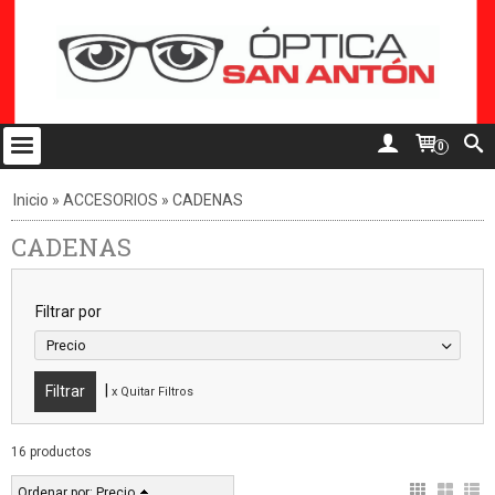
0
Inicio
»
ACCESORIOS
»
CADENAS
CADENAS
Filtrar por
Precio
|
x Quitar Filtros
16 productos
Ordenar por:
Precio