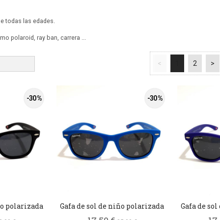
e todas las edades.
 polaroid, ray ban, carrera ...
<
1
2
>
-30 %
-30 %
ño polarizada
Gafa de sol de niño polarizada
Gafa de sol