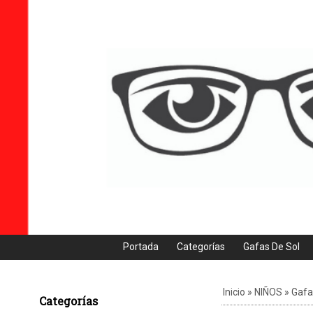
Portada
Categorías
Gafas De Sol
Inicio
»
NIÑOS
»
Gafa
Categorías