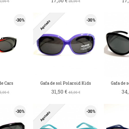
17,50 €
17
0,00 €
25,00 €
-30 %
-30 %
Agotado
de Cars
Gafa de sol Polaroid Kids
Gafa de 
31,50 €
34
5,00 €
45,00 €
-30 %
-30 %
Agotado