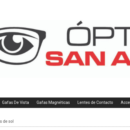
Gafas De Vista
Gafas Magnéticas
Lentes de Contacto
Acce
s de sol