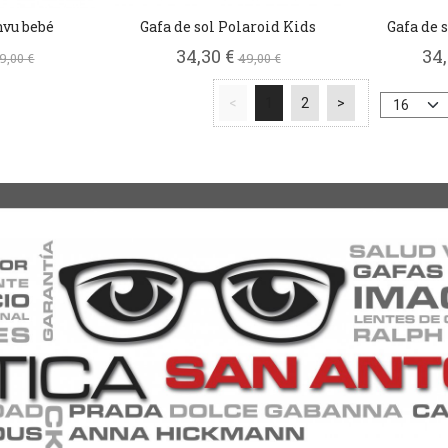
nvu bebé
Gafa de sol Polaroid Kids
Gafa de 
34,30 €
34
9,00 €
49,00 €
<
1
2
>