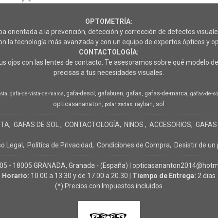
OPTOMETRÍA:
rientada a la prevención, detección y corrección de defectos visuales
 la tecnología más avanzada y con un equipo de expertos ópticos y op
CONTACTOLOGÍA:
s ojos con las lentes de contacto. Te asesoramos sobre qué modelo de 
precisas a tus necesidades visuales.
gafa-desol
gafabuen
gafas
gafas-de-marca
ista
gafa-de-vista-de-marca
gafas-de-so
opticasananaton
sol
rayban
polarizadas
STA
GAFAS DE SOL
CONTACTOLOGÍA
NIÑOS
ACCESORIOS
GAFAS
so Legal
Política de Privacidad
Condiciones de Compra
Desistir de un
- 18005 GRANADA, Granada - (España) | opticasananton2014@hotma
Horario:
10.00 a 13.30 y de 17.00 a 20.30 |
Tiempo de Entrega:
2 dias
(*) Precios con Impuestos incluidos