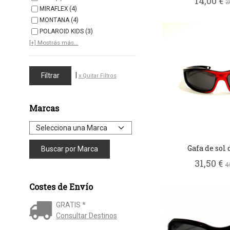
14,00 €
2
MIRAFLEX (4)
MONTANA (4)
POLAROID KIDS (3)
[+] Mostrás más...
|
x Quitar Filtros
Marcas
Gafa de sol 
31,50 €
4
Costes de Envío
GRATIS *
Consultar Destinos