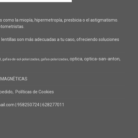
 como la miopía, hipermetropía, presbicia o el astigmatismo.
tometristas.
lentillas son más adecuadas a tu caso, ofreciendo soluciones
optica
optica-san-anton
l
gafas-de-sol-polarizadas
gafas-polarizadas
 MAGNÉTICAS
 pedido
Políticas de Cookies
il.com |
958250724
|
628277011