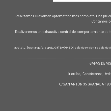
Realizamos el examen optométrico más completo. Una prueba o
Contamos con
Realizaremos un exhaustivo control del comportamiento de tu
gafa-de-sol
acetato
buena-gafa
espejo
gafa-de-sol-de-nino
gafa-de-v
GAFAS DE VI
Ir arriba
Contáctanos
Avi
C/SAN ANTÓN 35 GRANADA 18005 