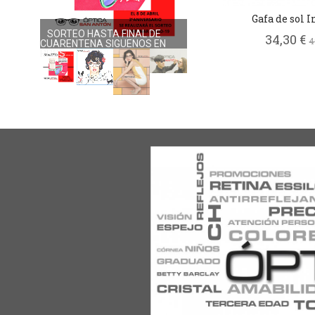
Gafa de sol I
SORTEO HASTA FINAL DE
NUEVA COLECCIÓN DOLORES
34,30 €
4
CUARENTENA SIGUENOS EN
PROMESAS
RRSS