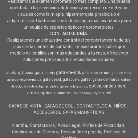
Realizamos el examen optométrico más completo. Una prueba
orientada a la prevención, detección y corrección de defectos
visuales como la miopía, hipermetropía, presbicia o el
astigmatismo. Contamos con la tecnología más avanzada y con
un equipo de expertos ópticos y optometristas.
CONTACTOLOGÍA:
Realizaremos un exhaustivo control del comportamiento de tus
ojos con las lentes de contacto. Te asesoramos sobre qué
modelo de lentillas son más adecuadas a tu caso, ofreciendo
soluciones precisas a tus necesidades visuales.
gafa-de-sol
acetato
buena-gafa
espejo
gafa-de-sol-de-nino
gafa-de-vista
gafa-desol
gafabuen
gafas
gafas-de-marca
gafa-de-vista-de-marca
gafas-
optica
optica-san-
de-sol
gafas-de-sol-polarizadas
gafas-polarizadas
anton
opticasananaton
sol
rayban
polarizadas
GAFAS DE VISTA
GAFAS DE SOL
CONTACTOLOGÍA
NIÑOS
ACCESORIOS
GAFAS MAGNÉTICAS
Ir arriba
Contáctanos
Aviso Legal
Política de Privacidad
Condiciones de Compra
Desistir de un pedido
Políticas de