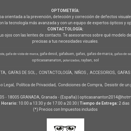
OPTOMETRÍA:
rientada a la prevención, detección y corrección de defectos visuales
 la tecnología más avanzada y con un equipo de expertos ópticos y op
CONTACTOLOGÍA:
s ojos con las lentes de contacto. Te asesoramos sobre qué modelo de 
precisas a tus necesidades visuales.
gafa-desol
gafabuen
gafas
gafas-de-marca
ista
gafa-de-vista-de-marca
gafas-de-so
opticasananaton
sol
rayban
polarizadas
STA
GAFAS DE SOL
CONTACTOLOGÍA
NIÑOS
ACCESORIOS
GAFAS
so Legal
Política de Privacidad
Condiciones de Compra
Desistir de un
- 18005 GRANADA, Granada - (España) | opticasananton2014@hotma
Horario:
10.00 a 13.30 y de 17.00 a 20.30 |
Tiempo de Entrega:
2 dias
(*) Precios con Impuestos incluidos