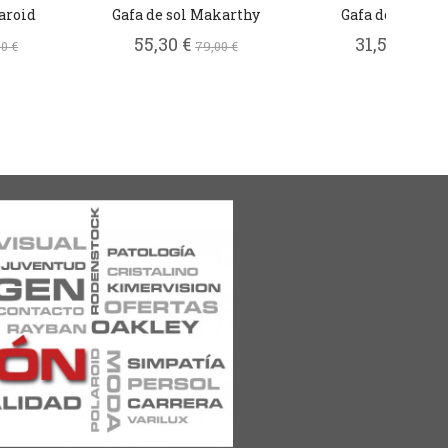
laroid
Gafa de sol Makarthy
Gafa de sol de 
55,30 €
31,50 €
0 €
79,00 €
45,00