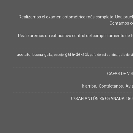
Realizamos el examen optométrico más completo. Una prueba o
Contamos con
Realizaremos un exhaustivo control del comportamiento de tu
gafa-de-sol
acetato
buena-gafa
espejo
gafa-de-sol-de-nino
gafa-de-v
GAFAS DE VI
Ir arriba
Contáctanos
Avi
C/SAN ANTÓN 35 GRANADA 18005 