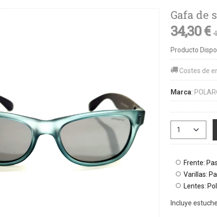
Gafa de 
34,30 €
4
Producto Dispo
Costes de e
Marca
:
POLARO
Frente: Pa
Varillas: P
Lentes: Pol
Incluye estuch