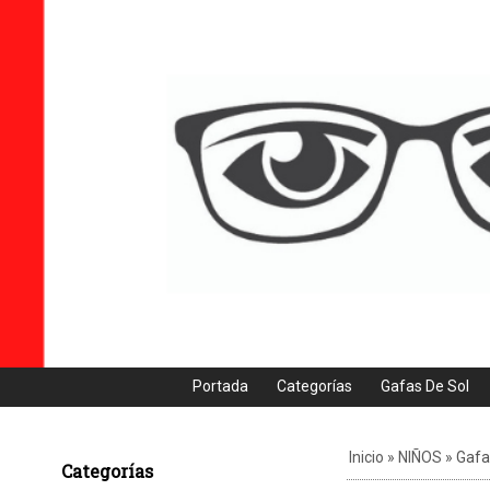
Portada
Categorías
Gafas De Sol
Inicio
»
NIÑOS
»
Gafa 
Categorías