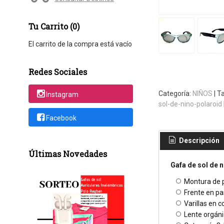
Tu Carrito (0)
El carrito de la compra está vacío
Redes Sociales
Categoría:
NIÑOS
|
T
Instagram
sol-de-nino-polaroid
Facebook
Descripción
Últimas Novedades
Gafa de sol de 
Montura de 
Frente en pa
Varillas en c
Lente orgáni