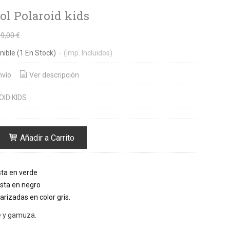
sol Polaroid kids
9,00 €
nible
(1 En Stock)
-
(Imp. Incluidos)
nvío
Ver descripción
ID KIDS
Añadir a Carrito
sta en verde
asta en negro
arizadas en color gris.
e y gamuza.