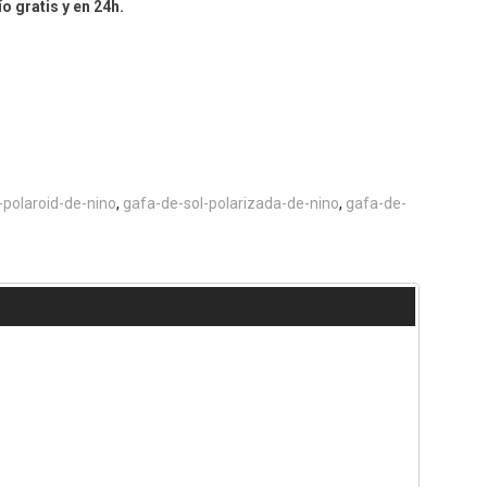
o gratis y en 24h.
-polaroid-de-nino
gafa-de-sol-polarizada-de-nino
gafa-de-