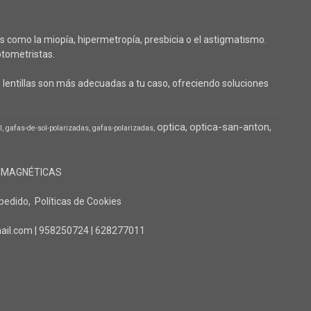
 como la miopía, hipermetropía, presbicia o el astigmatismo.
tometristas.
lentillas son más adecuadas a tu caso, ofreciendo soluciones
optica
optica-san-anton
l
gafas-de-sol-polarizadas
gafas-polarizadas
 MAGNÉTICAS
 pedido
Políticas de Cookies
il.com |
958250724
|
628277011