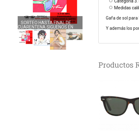
Categoría 3. 
Medidas cali
Gafa de sol para
SORTEO HASTA FINAL DE
NUEVA COLECCIÓN DOLORES
CUARENTENA SIGUENOS EN
PROMESAS
Y además los po
RRSS
Productos 