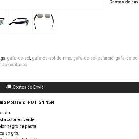
Gastos de enví
ags:
gafa-de-sol
gafa-de-sol-de-nino
gafa-de-sol-polaroid
gafa-de-sol
|
Comentarios
Costes de Envío
niño Polaroid. PO115N N5N
pasta.
sta color en verde.
olor negro de pasta.
ca en gris.