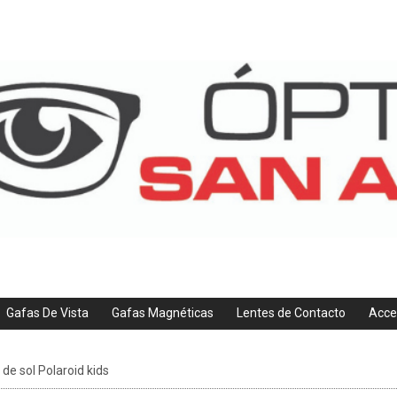
Gafas De Vista
Gafas Magnéticas
Lentes de Contacto
Acce
de sol Polaroid kids