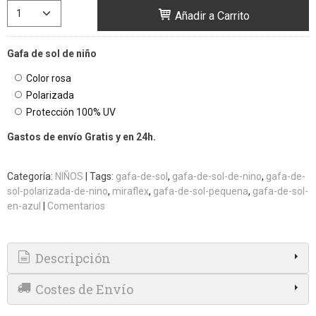
Añadir a Carrito
Gafa de sol de niño
Color rosa
Polarizada
Protección 100% UV
Gastos de envío Gratis y en 24h.
Categoría:
NIÑOS
|
Tags:
gafa-de-sol
gafa-de-sol-de-nino
gafa-de-
sol-polarizada-de-nino
miraflex
gafa-de-sol-pequena
gafa-de-sol-
en-azul
|
Comentarios
Descripción
Costes de Envío