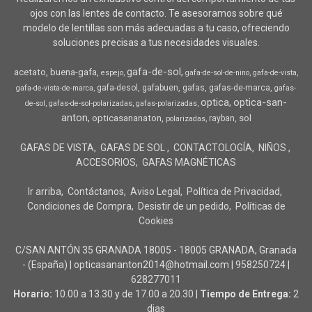
ojos con las lentes de contacto. Te asesoramos sobre qué
modelo de lentillas son más adecuadas a tu caso, ofreciendo
soluciones precisas a tus necesidades visuales.
gafa-de-sol
acetato
buena-gafa
espejo
gafa-de-sol-de-nino
gafa-de-vista
gafa-desol
gafabuen
gafas
gafas-de-marca
gafa-de-vista-de-marca
gafas-
optica
optica-san-
de-sol
gafas-de-sol-polarizadas
gafas-polarizadas
anton
opticasananaton
sol
rayban
polarizadas
GAFAS DE VISTA
GAFAS DE SOL
CONTACTOLOGÍA
NIÑOS
ACCESORIOS
GAFAS MAGNÉTICAS
Ir arriba
Contáctanos
Aviso Legal
Política de Privacidad
Condiciones de Compra
Desistir de un pedido
Políticas de
Cookies
C/SAN ANTÓN 35 GRANADA 18005 - 18005 GRANADA, Granada
- (España) | opticasananton2014@hotmail.com |
958250724
|
628277011
Horario:
10.00 a 13.30 y de 17.00 a 20.30 |
Tiempo de Entrega:
2
dias