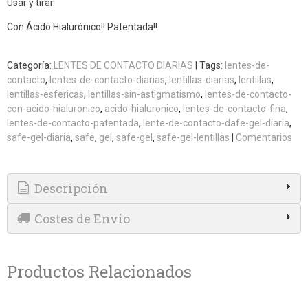
Usar y tirar.
Con Ácido Hialurónico!! Patentada!!
Categoría:
LENTES DE CONTACTO DIARIAS
|
Tags:
lentes-de-
contacto
lentes-de-contacto-diarias
lentillas-diarias
lentillas
lentillas-esfericas
lentillas-sin-astigmatismo
lentes-de-contacto-
con-acido-hialuronico
acido-hialuronico
lentes-de-contacto-fina
lentes-de-contacto-patentada
lente-de-contacto-dafe-gel-diaria
safe-gel-diaria
safe
gel
safe-gel
safe-gel-lentillas
|
Comentarios
Descripción
Costes de Envío
Productos Relacionados