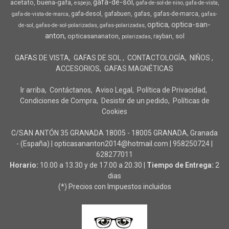
gafa-de-sol
acetato
buena-gafa
espejo
gafa-de-sol-de-nino
gafa-de-vista
gafa-desol
gafabuen
gafas
gafas-de-marca
gafa-de-vista-de-marca
gafas-
optica
optica-san-
de-sol
gafas-de-sol-polarizadas
gafas-polarizadas
anton
opticasananaton
sol
rayban
polarizadas
GAFAS DE VISTA
GAFAS DE SOL
CONTACTOLOGÍA
NIÑOS
ACCESORIOS
GAFAS MAGNÉTICAS
Ir arriba
Contáctanos
Aviso Legal
Política de Privacidad
Condiciones de Compra
Desistir de un pedido
Políticas de
Cookies
C/SAN ANTÓN 35 GRANADA 18005 - 18005 GRANADA, Granada
- (España) | opticasananton2014@hotmail.com |
958250724
|
628277011
Horario:
10.00 a 13.30 y de 17.00 a 20.30 |
Tiempo de Entrega:
2
dias
(*) Precios con Impuestos incluidos