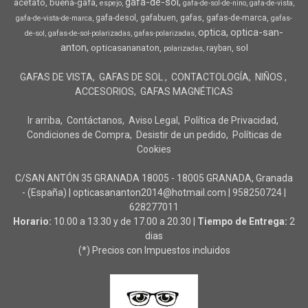
gafa-de-sol
acetato
buena-gafa
espejo
gafa-de-sol-de-nino
gafa-de-vista
gafa-desol
gafabuen
gafas
gafas-de-marca
gafa-de-vista-de-marca
gafas-
optica
optica-san-
de-sol
gafas-de-sol-polarizadas
gafas-polarizadas
anton
opticasananaton
sol
rayban
polarizadas
GAFAS DE VISTA
GAFAS DE SOL
CONTACTOLOGÍA
NIÑOS
ACCESORIOS
GAFAS MAGNÉTICAS
Ir arriba
Contáctanos
Aviso Legal
Política de Privacidad
Condiciones de Compra
Desistir de un pedido
Políticas de
Cookies
C/SAN ANTÓN 35 GRANADA 18005 - 18005 GRANADA, Granada
- (España) | opticasananton2014@hotmail.com |
958250724
|
628277011
Horario:
10.00 a 13.30 y de 17.00 a 20.30 |
Tiempo de Entrega:
2
dias
(*) Precios con Impuestos incluidos