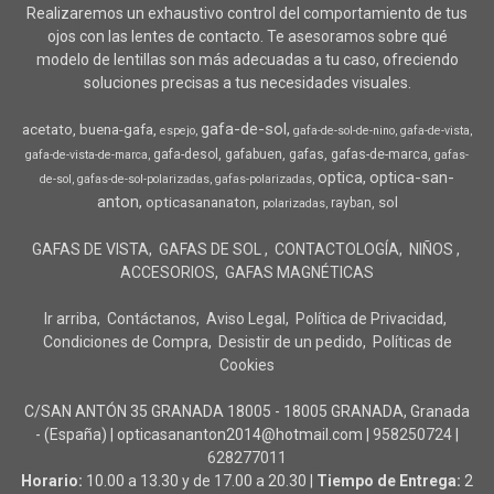
Realizaremos un exhaustivo control del comportamiento de tus
ojos con las lentes de contacto. Te asesoramos sobre qué
modelo de lentillas son más adecuadas a tu caso, ofreciendo
soluciones precisas a tus necesidades visuales.
gafa-de-sol
acetato
buena-gafa
espejo
gafa-de-sol-de-nino
gafa-de-vista
gafa-desol
gafabuen
gafas
gafas-de-marca
gafa-de-vista-de-marca
gafas-
optica
optica-san-
de-sol
gafas-de-sol-polarizadas
gafas-polarizadas
anton
opticasananaton
sol
rayban
polarizadas
GAFAS DE VISTA
GAFAS DE SOL
CONTACTOLOGÍA
NIÑOS
ACCESORIOS
GAFAS MAGNÉTICAS
Ir arriba
Contáctanos
Aviso Legal
Política de Privacidad
Condiciones de Compra
Desistir de un pedido
Políticas de
Cookies
C/SAN ANTÓN 35 GRANADA 18005 - 18005 GRANADA, Granada
- (España) | opticasananton2014@hotmail.com |
958250724
|
628277011
Horario:
10.00 a 13.30 y de 17.00 a 20.30 |
Tiempo de Entrega:
2