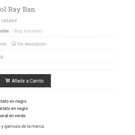
sol Ray Ban
€
149,00 €
nible
-
(Imp. Incluidos)
nvío
Ver descripción
AN
Añadir a Carrito
etato en negro
cetato en negro
neral en verde
e y gamuza de la marca.