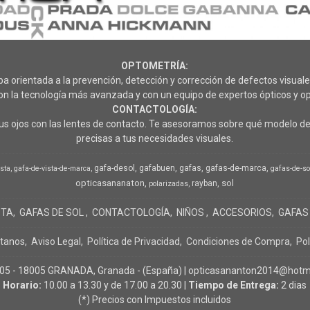
OPTOMETRÍA:
rientada a la prevención, detección y corrección de defectos visuales
 la tecnología más avanzada y con un equipo de expertos ópticos y op
CONTACTOLOGÍA:
s ojos con las lentes de contacto. Te asesoramos sobre qué modelo de 
precisas a tus necesidades visuales.
gafa-desol
gafabuen
gafas
gafas-de-marca
ista
gafa-de-vista-de-marca
gafas-de-so
opticasananaton
sol
rayban
polarizadas
STA
GAFAS DE SOL
CONTACTOLOGÍA
NIÑOS
ACCESORIOS
GAFAS
tanos
Aviso Legal
Política de Privacidad
Condiciones de Compra
Pol
- 18005 GRANADA, Granada - (España) | opticasananton2014@hotma
Horario:
10.00 a 13.30 y de 17.00 a 20.30 |
Tiempo de Entrega:
2 dias
(*) Precios con Impuestos incluidos