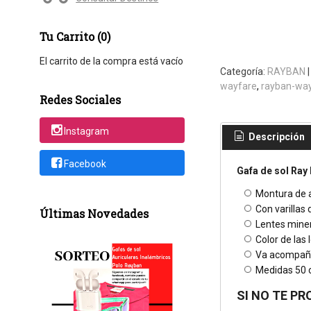
Tu Carrito (0)
El carrito de la compra está vacío
Categoría:
RAYBAN
wayfare
rayban-way
Redes Sociales
Instagram
Descripción
Facebook
Gafa de sol Ray
Montura de 
Con varillas
Últimas Novedades
Lentes miner
Color de las
Va acompaña
Medidas 50 ca
SI NO TE PR