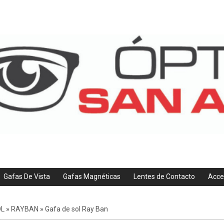
Gafas De Vista
Gafas Magnéticas
Lentes de Contacto
Acce
OL
»
RAYBAN
»
Gafa de sol Ray Ban