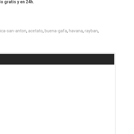
o gratis y en 24h.
ica-san-anton
acetato
buena-gafa
havana
rayban