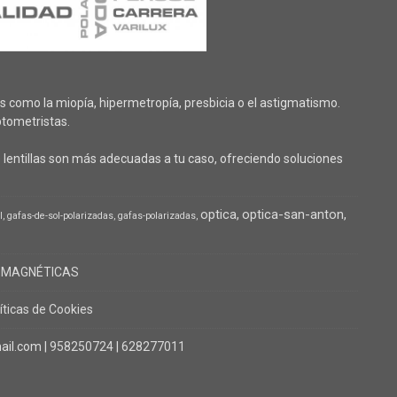
 como la miopía, hipermetropía, presbicia o el astigmatismo.
tometristas.
lentillas son más adecuadas a tu caso, ofreciendo soluciones
optica
optica-san-anton
l
gafas-de-sol-polarizadas
gafas-polarizadas
 MAGNÉTICAS
íticas de Cookies
il.com |
958250724
|
628277011