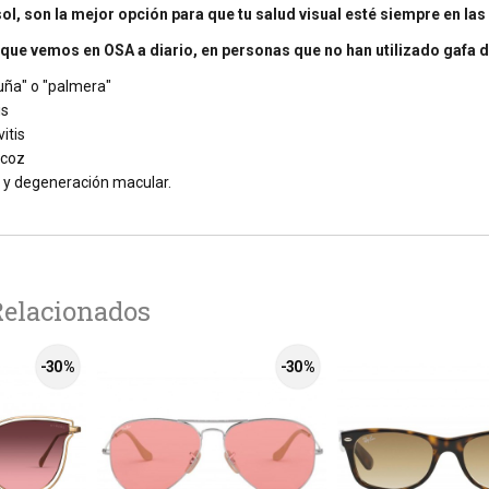
sol, son la mejor opción para que tu salud visual esté siempre en la
que vemos en OSA a diario, en personas que no han utilizado gafa de
"uña" o "palmera"
is
itis
ecoz
 y degeneración macular.
Relacionados
-30 %
-30 %