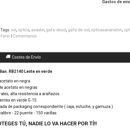
Gastos de enví
|
Tags:
sol
optica
aviador
gafa-desol
gafa-de-sol
opticasananaton
opt
farer
|
Comentarios
Costes de Envío
 Ban. RB2140 Lente en verde
acetato en negra
 de acetato en negras
ales, alta resistencia a arañazos.
 lentes en verde G-15
da de packaging correspondiente ( caja, estuche, y gamuza )
libre - 22 puente - 150 varillas
OTEGES TÚ, NADIE LO VA HACER POR TÍ!!