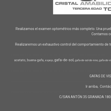
Realizamos el examen optométrico más completo. Una prueba o
Contamos con
Realizaremos un exhaustivo control del comportamiento de tu
gafa-de-sol
acetato
buena-gafa
espejo
gafa-de-sol-de-nino
gafa-de-v
GAFAS DE VI
Ir arriba
Contác
C/SAN ANTÓN 35 GRANADA 18005 