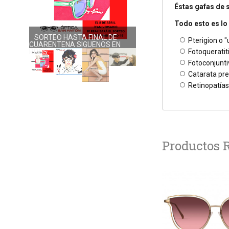
Éstas gafas de 
Todo esto es lo 
SORTEO HASTA FINAL DE
NUEVA COLECCIÓN DOLORES
Pterigion o 
CUARENTENA SIGUENOS EN
PROMESAS
Fotoqueratit
RRSS
Fotoconjuntiv
Catarata pr
Retinopatías
Productos 