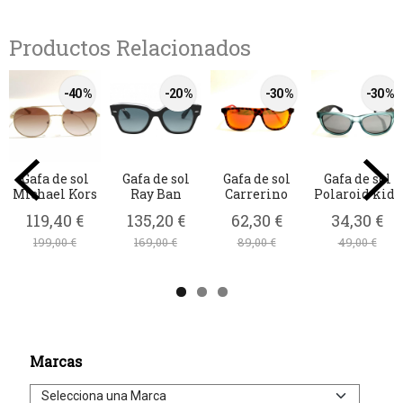
Productos Relacionados
-40 %
-20 %
-30 %
-30 %
Gafa de sol
Gafa de sol
Gafa de sol
Gafa de sol
Michael Kors
Ray Ban
Carrerino
Polaroid kids
119,40 €
135,20 €
62,30 €
34,30 €
199,00 €
169,00 €
89,00 €
49,00 €
Marcas