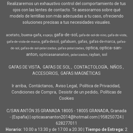
Realizaremos un exhaustivo control del comportamiento de tus
ojos con las lentes de contacto. Te asesoramos sobre qué
modelo de lentillas son más adecuadas a tu caso, ofreciendo
soluciones precisas a tus necesidades visuales.
gafa-de-sol
acetato
buena-gafa
espejo
gafa-de-sol-de-nino
gafa-de-vista
gafa-desol
gafabuen
gafas
gafas-de-marca
gafa-de-vista-de-marca
gafas-
optica
optica-san-
de-sol
gafas-de-sol-polarizadas
gafas-polarizadas
anton
opticasananaton
sol
rayban
polarizadas
GAFAS DE VISTA
GAFAS DE SOL
CONTACTOLOGÍA
NIÑOS
ACCESORIOS
GAFAS MAGNÉTICAS
Ir arriba
Contáctanos
Aviso Legal
Política de Privacidad
Condiciones de Compra
Desistir de un pedido
Políticas de
Cookies
C/SAN ANTÓN 35 GRANADA 18005 - 18005 GRANADA, Granada
- (España) | opticasananton2014@hotmail.com |
958250724
|
628277011
Horario:
10.00 a 13.30 y de 17.00 a 20.30 |
Tiempo de Entrega:
2