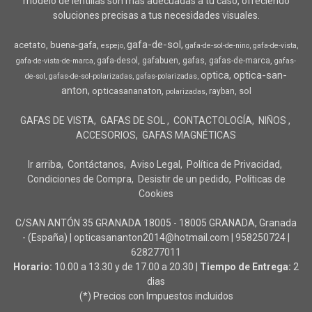
modelo de lentillas son más adecuadas a tu caso, ofreciendo
soluciones precisas a tus necesidades visuales.
gafa-de-sol
acetato
buena-gafa
espejo
gafa-de-sol-de-nino
gafa-de-vista
gafa-desol
gafabuen
gafas
gafas-de-marca
gafa-de-vista-de-marca
gafas-
optica
optica-san-
de-sol
gafas-de-sol-polarizadas
gafas-polarizadas
anton
opticasananaton
sol
rayban
polarizadas
GAFAS DE VISTA
GAFAS DE SOL
CONTACTOLOGÍA
NIÑOS
ACCESORIOS
GAFAS MAGNÉTICAS
Ir arriba
Contáctanos
Aviso Legal
Política de Privacidad
Condiciones de Compra
Desistir de un pedido
Políticas de
Cookies
C/SAN ANTÓN 35 GRANADA 18005 - 18005 GRANADA, Granada
- (España) | opticasananton2014@hotmail.com |
958250724
|
628277011
Horario:
10.00 a 13.30 y de 17.00 a 20.30 |
Tiempo de Entrega:
2
dias
(*) Precios con Impuestos incluidos