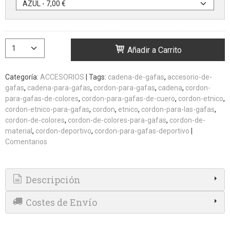
Añadir a Carrito
Categoría:
ACCESORIOS
|
Tags:
cadena-de-gafas
accesorio-de-
gafas
cadena-para-gafas
cordon-para-gafas
cadena
cordon-
para-gafas-de-colores
cordon-para-gafas-de-cuero
cordon-etnico
cordon-etnico-para-gafas
cordon
etnico
cordon-para-las-gafas
cordon-de-colores
cordon-de-colores-para-gafas
cordon-de-
material
cordon-deportivo
cordon-para-gafas-deportivo
|
Comentarios
Descripción
Costes de Envío