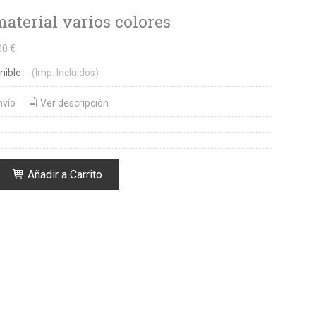
aterial varios colores
00 €
nible
-
(Imp. Incluidos)
nvío
Ver descripción
Añadir a Carrito