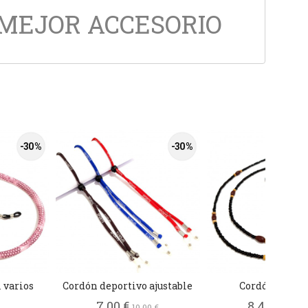
 MEJOR ACCESORIO
-30 %
-30 %
 varios
Cordón deportivo ajustable
Cordón Ibizen
7,00 €
8,40 €
10,00 €
12,00 