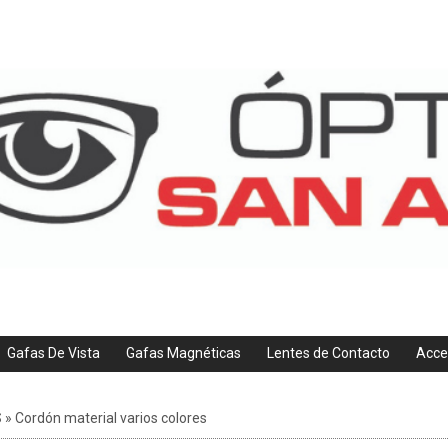
Gafas De Vista
Gafas Magnéticas
Lentes de Contacto
Acce
S
»
Cordón material varios colores