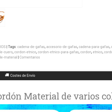
IOS
|
Tags:
cadena-de-gafas
accesorio-de-gafas
cadena-para-gafas
de-cuero
cordon-etnico
cordon-etnico-para-gafas
cordon
etnico
cord
de-material
|
Comentarios
Costes de Envío
ordón Material de varios co