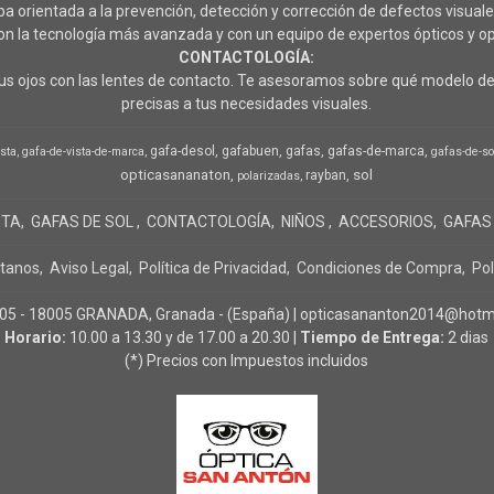
rientada a la prevención, detección y corrección de defectos visuales
 la tecnología más avanzada y con un equipo de expertos ópticos y op
CONTACTOLOGÍA:
s ojos con las lentes de contacto. Te asesoramos sobre qué modelo de 
precisas a tus necesidades visuales.
gafa-desol
gafabuen
gafas
gafas-de-marca
ista
gafa-de-vista-de-marca
gafas-de-so
opticasananaton
sol
rayban
polarizadas
STA
GAFAS DE SOL
CONTACTOLOGÍA
NIÑOS
ACCESORIOS
GAFAS
tanos
Aviso Legal
Política de Privacidad
Condiciones de Compra
Pol
- 18005 GRANADA, Granada - (España) | opticasananton2014@hotma
Horario:
10.00 a 13.30 y de 17.00 a 20.30 |
Tiempo de Entrega:
2 dias
(*) Precios con Impuestos incluidos