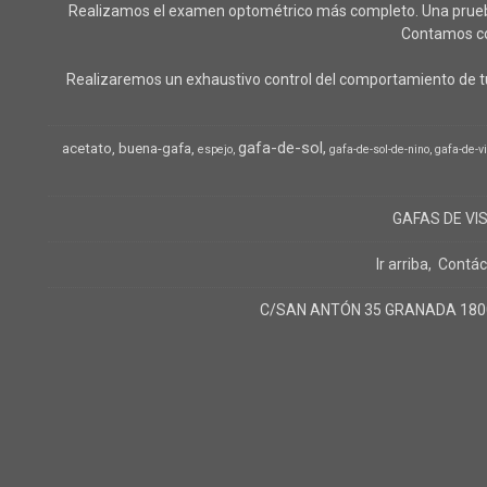
Realizamos el examen optométrico más completo. Una prueba o
Contamos con
Realizaremos un exhaustivo control del comportamiento de tu
gafa-de-sol
acetato
buena-gafa
espejo
gafa-de-sol-de-nino
gafa-de-v
GAFAS DE VI
Ir arriba
Contác
C/SAN ANTÓN 35 GRANADA 18005 