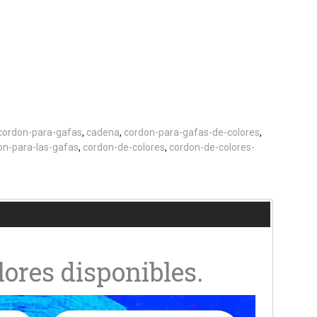
cordon-para-gafas
cadena
cordon-para-gafas-de-colores
on-para-las-gafas
cordon-de-colores
cordon-de-colores-
lores disponibles.