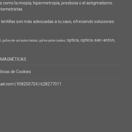
 como la miopía, hipermetropía, presbicia o el astigmatismo.
tometristas.
lentillas son más adecuadas a tu caso, ofreciendo soluciones
optica
optica-san-anton
l
gafas-de-sol-polarizadas
gafas-polarizadas
 MAGNÉTICAS
íticas de Cookies
il.com |
958250724
|
628277011