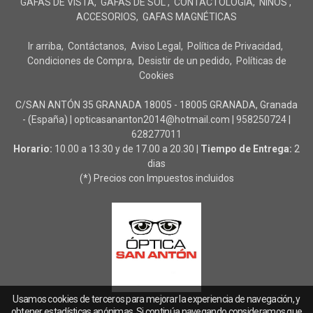
GAFAS DE VISTA
GAFAS DE SOL
CONTACTOLOGÍA
NIÑOS
ACCESORIOS
GAFAS MAGNÉTICAS
Ir arriba
Contáctanos
Aviso Legal
Política de Privacidad
Condiciones de Compra
Desistir de un pedido
Políticas de
Cookies
C/SAN ANTÓN 35 GRANADA 18005 - 18005 GRANADA, Granada
- (España) | opticasananton2014@hotmail.com |
958250724
|
628277011
Horario:
10.00 a 13.30 y de 17.00 a 20.30 |
Tiempo de Entrega:
2
dias
(*) Precios con Impuestos incluidos
Usamos cookies de terceros para mejorar la experiencia de navegación, y
obtener estadísticas anónimas. Si continúa navegando consideramos que