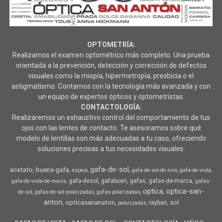
OPTOMETRÍA:
Realizamos el examen optométrico más completo. Una prueba
orientada a la prevención, detección y corrección de defectos
visuales como la miopía, hipermetropía, presbicia o el
astigmatismo. Contamos con la tecnología más avanzada y con
un equipo de expertos ópticos y optometristas.
CONTACTOLOGÍA:
Realizaremos un exhaustivo control del comportamiento de tus
ojos con las lentes de contacto. Te asesoramos sobre qué
modelo de lentillas son más adecuadas a tu caso, ofreciendo
soluciones precisas a tus necesidades visuales.
gafa-de-sol
acetato
buena-gafa
espejo
gafa-de-sol-de-nino
gafa-de-vista
gafa-desol
gafabuen
gafas
gafas-de-marca
gafa-de-vista-de-marca
gafas-
optica
optica-san-
de-sol
gafas-de-sol-polarizadas
gafas-polarizadas
anton
opticasananaton
sol
rayban
polarizadas