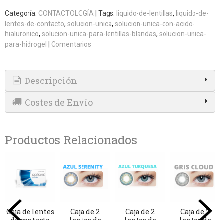
Categoría:
CONTACTOLOGÍA
|
Tags:
liquido-de-lentillas
liquido-de-
lentes-de-contacto
solucion-unica
solucion-unica-con-acido-
hialuronico
solucion-unica-para-lentillas-blandas
solucion-unica-
para-hidrogel
|
Comentarios
Descripción
Costes de Envío
Productos Relacionados
Caja de lentes
Caja de 2
Caja de 2
Caja de 2
de contacto
lentes de
lentes de
lentes de