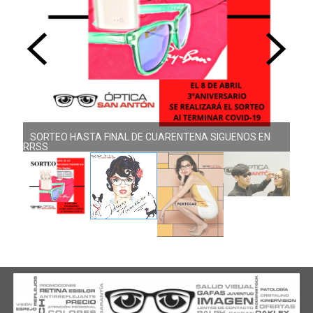
SORTEO HASTA FINAL DE CUARENTENA SIGUENOS EN
NUEVA COLECCIÓN DOLORES PROMESAS
RRSS