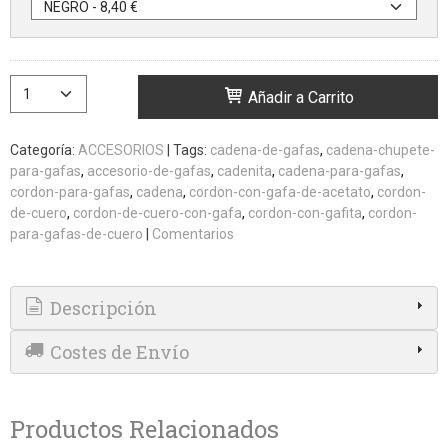
Añadir a Carrito
Categoría:
ACCESORIOS
|
Tags:
cadena-de-gafas
cadena-chupete-
para-gafas
accesorio-de-gafas
cadenita
cadena-para-gafas
cordon-para-gafas
cadena
cordon-con-gafa-de-acetato
cordon-
de-cuero
cordon-de-cuero-con-gafa
cordon-con-gafita
cordon-
para-gafas-de-cuero
|
Comentarios
Descripción
Costes de Envío
Productos Relacionados