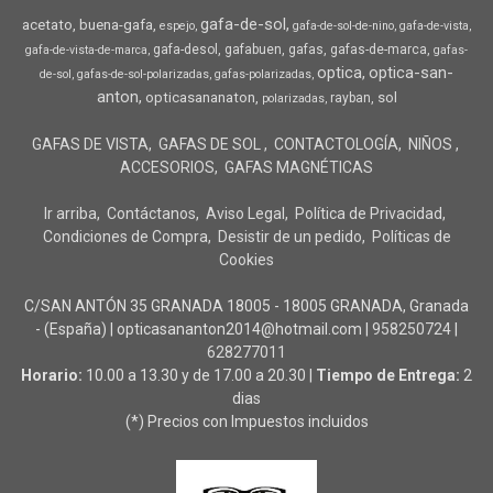
gafa-de-sol
acetato
buena-gafa
espejo
gafa-de-sol-de-nino
gafa-de-vista
gafa-desol
gafabuen
gafas
gafas-de-marca
gafa-de-vista-de-marca
gafas-
optica
optica-san-
de-sol
gafas-de-sol-polarizadas
gafas-polarizadas
anton
opticasananaton
sol
rayban
polarizadas
GAFAS DE VISTA
GAFAS DE SOL
CONTACTOLOGÍA
NIÑOS
ACCESORIOS
GAFAS MAGNÉTICAS
Ir arriba
Contáctanos
Aviso Legal
Política de Privacidad
Condiciones de Compra
Desistir de un pedido
Políticas de
Cookies
C/SAN ANTÓN 35 GRANADA 18005 - 18005 GRANADA, Granada
- (España) | opticasananton2014@hotmail.com |
958250724
|
628277011
Horario:
10.00 a 13.30 y de 17.00 a 20.30 |
Tiempo de Entrega:
2
dias
(*) Precios con Impuestos incluidos